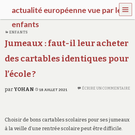
MEN
actualité européenne vue par les
U
enfants
ENFANTS
k
Jumeaux : faut-il leur acheter
i
d
s
des cartables identiques pour
g
a
l
l’école ?
l
e
r
ÉCRIRE UN COMMENTAIRE
par
YOHAN
18 JUILLET 2021
y
.
f
r
Choisir de bons cartables scolaires pour ses jumeaux
à la veille d’une rentrée scolaire peut être difficile.