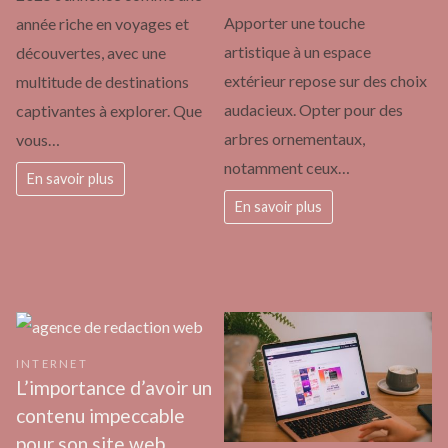
Apporter une touche
année riche en voyages et
artistique à un espace
découvertes, avec une
extérieur repose sur des choix
multitude de destinations
audacieux. Opter pour des
captivantes à explorer. Que
arbres ornementaux,
vous…
notamment ceux…
En savoir plus
En savoir plus
INTERNET
L’importance d’avoir un
contenu impeccable
pour son site web