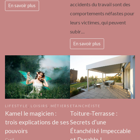
accidents du travail sont des
En savoir plus
comportements néfastes pour
leurs victimes, qui peuvent
subir…
En savoir plus
LIFESTYLE
,
LOISIRS
,
MÉTIERS
ETANCHÉISTE
Kamel le magicien :
Toiture-Terrasse :
trois explications de ses
Secrets d’une
pouvoirs
Étanchéité Impeccable
et Durable !
Cyril