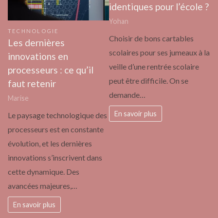
identiques pour l’école ?
Yohan
TECHNOLOGIE
Choisir de bons cartables
Les dernières
scolaires pour ses jumeaux à la
innovations en
veille d’une rentrée scolaire
processeurs : ce qu’il
peut être difficile. On se
faut retenir
demande…
Marise
En savoir plus
Le paysage technologique des
processeurs est en constante
évolution, et les dernières
innovations s’inscrivent dans
cette dynamique. Des
avancées majeures,…
En savoir plus