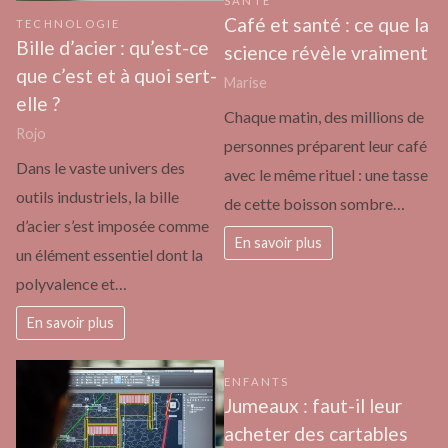
SANTÉ
Café et santé : ce que la
TECHNOLOGIE
Bille d’acier : qu’est-ce
science révèle vraiment
que c’est et à quoi sert-
Marise
elle ?
Chaque matin, des millions de
Rojo
personnes préparent leur café
Dans le vaste univers des
avec le même rituel : une tasse
outils industriels, la bille
de cette boisson sombre…
d’acier s’est imposée comme
En savoir plus
un élément essentiel dont la
polyvalence et…
En savoir plus
ENFANTS
Jumeaux : faut-il leur
acheter des cartables