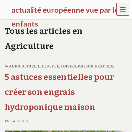
MEN
actualité européenne vue par les
U
enfants
Tous les articles en
k
i
Agriculture
d
s
g
a
AGRICULTURE
,
LIFESTYLE
,
LOISIRS
,
MAISON
,
PRATIQUE
l
l
5 astuces essentielles pour
e
r
créer son engrais
y
.
f
hydroponique maison
r
PAR
DENIS