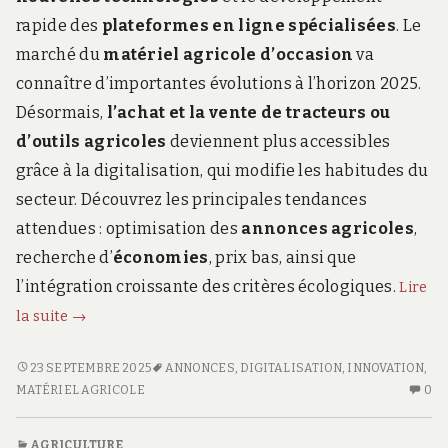
rapide des
plateformes en ligne spécialisées
. Le
marché du
matériel agricole d’occasion
va
connaître d’importantes évolutions à l’horizon 2025.
Désormais,
l’achat et la vente de tracteurs ou
d’outils agricoles
deviennent plus accessibles
grâce à la digitalisation, qui modifie les habitudes du
secteur. Découvrez les principales tendances
attendues : optimisation des
annonces agricoles
,
recherche d’
économies
, prix bas, ainsi que
l’intégration croissante des critères écologiques.
Lire
L’avenir
la suite
→
du
matériel
L’AVENIR
23 SEPTEMBRE 2025
ANNONCES
,
DIGITALISATION
,
INNOVATION
,
DU
AU
agricole
MATÉRIEL AGRICOLE
0
MATÉRIEL
CO
d’occasion
AGRICOLE
SU
en
AGRICULTURE