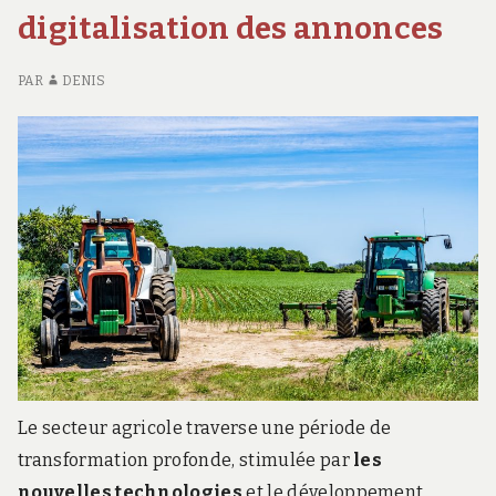
digitalisation des annonces
M
PAR
DENIS
Le secteur agricole traverse une période de
transformation profonde, stimulée par
les
nouvelles technologies
et le développement