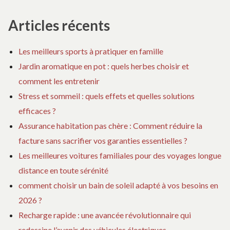
pour :
BOUCHERIE
S
?
VI
Articles récents
E
BO
Les meilleurs sports à pratiquer en famille
?
Jardin aromatique en pot : quels herbes choisir et
comment les entretenir
Stress et sommeil : quels effets et quelles solutions
efficaces ?
Assurance habitation pas chère : Comment réduire la
facture sans sacrifier vos garanties essentielles ?
Les meilleures voitures familiales pour des voyages longue
distance en toute sérénité
comment choisir un bain de soleil adapté à vos besoins en
2026 ?
Recharge rapide : une avancée révolutionnaire qui
redessine l’avenir des véhicules électriques