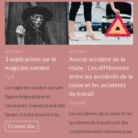
MÉTIERS
MÉTIERS
3 explications sur le
Avocat accident de la
magicien sombre
route : Les différences
entre les accidents de la
Cyril
route et les accidents
Le magicien sombre est une
du travail
figure énigmatique et
Povoski
fascinante. Depuis la nuit des
Les accidents de la route et les
temps, il a été associé à la…
accidents du travail sont des
En savoir plus
comportements néfastes pour