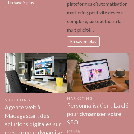
En savoir plus
plateformes d’automatisation
marketing peut vite devenir
complexe, surtout face à la
multiplicité…
En savoir plus
MARKETING
MARKETING
Personnalisation : La clé
Agence web à
pour dynamiser votre
Madagascar : des
SEO
solutions digitales sur
Marise
mesure pour dynamiser