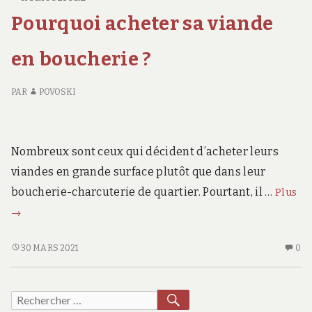
D’OCCASION
L’
2025
Pourquoi acheter sa viande
EN
D
:
2025
MA
tendances
:
AG
en boucherie ?
TENDANCES
D’
et
ET
E
innovations
PAR
POVOSKI
INNOVATIONS
20
avec
AVEC
:
la
LA
TE
digitalisation
DIGITALISATION
ET
Nombreux sont ceux qui décident d’acheter leurs
DES
IN
des
viandes en grande surface plutôt que dans leur
ANNONCES
AV
annonces
Po
LA
boucherie-charcuterie de quartier. Pourtant, il …
Plus
DI
ac
→
DE
sa
A
vi
POURQUOI
AU
30 MARS 2021
0
en
ACHETER
CO
SA
SU
bo
VIANDE
PO
RECHERCHER
?
Recherche
EN
AC