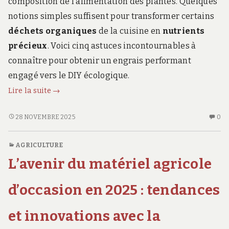
composition de l’alimentation des plantes. Quelques
notions simples suffisent pour transformer certains
déchets organiques
de la cuisine en
nutrients
précieux
. Voici cinq astuces incontournables à
connaître pour obtenir un engrais performant
engagé vers le DIY écologique.
5
Lire la suite
→
astuces
essentielles
5
AU
28 NOVEMBRE 2025
0
ASTUCES
CO
pour
ESSENTIELLES
SU
créer
AGRICULTURE
POUR
5
son
L’avenir du matériel agricole
CRÉER
AS
engrais
SON
ES
hydroponique
ENGRAIS
PO
d’occasion en 2025 : tendances
maison
HYDROPONIQUE
CR
MAISON
S
et innovations avec la
EN
HY