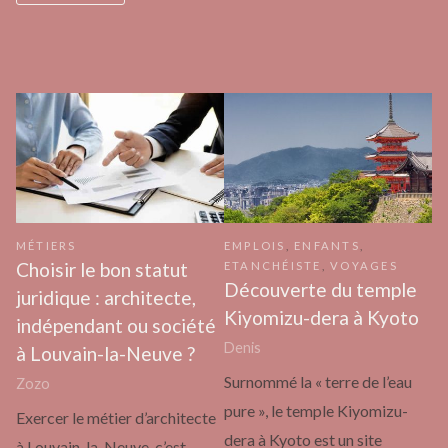
MÉTIERS
EMPLOIS
,
ENFANTS
,
Choisir le bon statut
ETANCHÉISTE
,
VOYAGES
Découverte du temple
juridique : architecte,
Kiyomizu-dera à Kyoto
indépendant ou société
Denis
à Louvain-la-Neuve ?
Surnommé la « terre de l’eau
Zozo
pure », le temple Kiyomizu-
Exercer le métier d’architecte
dera à Kyoto est un site
à Louvain-la-Neuve, c’est