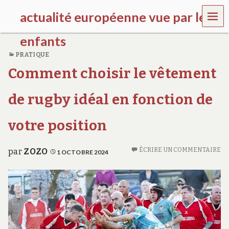
MEN
actualité européenne vue par les
U
enfants
PRATIQUE
k
Comment choisir le vêtement
i
d
s
de rugby idéal en fonction de
g
a
l
votre position
l
e
r
ÉCRIRE UN COMMENTAIRE
par
ZOZO
1 OCTOBRE 2024
y
.
f
r