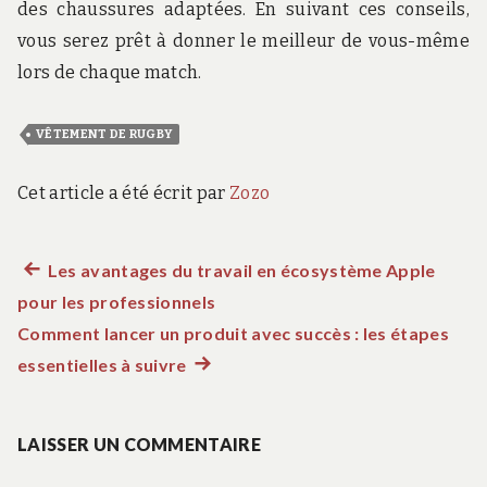
des chaussures adaptées. En suivant ces conseils,
vous serez prêt à donner le meilleur de vous-même
lors de chaque match.
VÊTEMENT DE RUGBY
Cet article a été écrit par
Zozo
Article
Les avantages du travail en écosystème Apple
Navigation
pour les professionnels
précédent :
de
Comment lancer un produit avec succès : les étapes
essentielles à suivre
Article
l’article
suivant
:
LAISSER UN COMMENTAIRE