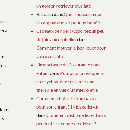
un golden retriever plus âgé
t
Barbara
dans
Quel cadeau unique
 un
et original choisir pour un bébé ?
tera
Cadeaux de noël : Apportez un peu
de joie aux orphelins
dans
Comment trouver le bon jouet pour
votre enfant ?
ur
L’importance de l’assurance pour
des
enfant
dans
Pourquoi faire appel à
un psychologue : entamer une
es
thérapie en vue d’un mieux-être
Comment choisir le bon bavoir
pour son enfant ? | kidsgallery.fr
 dans
dans
Comment distraire les enfants
is
pendant ses congés scolaires ?