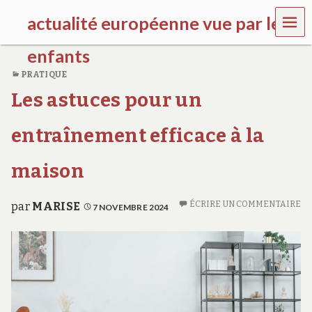
MEN
actualité européenne vue par les
U
enfants
PRATIQUE
k
Les astuces pour un
i
d
s
entraînement efficace à la
g
a
l
maison
l
e
r
ÉCRIRE UN COMMENTAIRE
par
MARISE
7 NOVEMBRE 2024
y
.
f
r