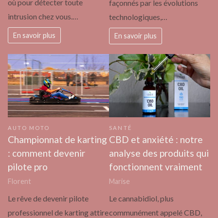
où pour détecter toute
façonnés par les évolutions
intrusion chez vous.…
technologiques,…
En savoir plus
En savoir plus
AUTO MOTO
SANTÉ
Championnat de karting
CBD et anxiété : notre
: comment devenir
analyse des produits qui
pilote pro
fonctionnent vraiment
Florent
Marise
Le rêve de devenir pilote
Le cannabidiol, plus
professionnel de karting attire
communément appelé CBD,