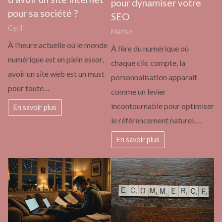
pour dynamiser votre
pour sa société ?
SEO
Cyril
Marise
À l’heure actuelle où le monde
À l’ère du numérique où
numérique est en plein essor,
chaque clic compte, la
avoir un site web est un must
personnalisation apparaît
pour toute…
comme un levier
incontournable pour optimiser
En savoir plus
le référencement naturel.…
En savoir plus