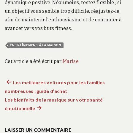
dynamique positive. Néanmoins, restez flexible ; si
un objectif vous semble trop difficile, réajustez-le
afin de maintenir l’enthousiasme et de continuer à
avancer vers vos buts fitness.
ENTRAÎNEMENT À LA MAISON
Cet article a été écrit par
Marise
Article
Les meilleures voitures pour les familles
Navigation
nombreuses : guide d’achat
précédent :
de
Les bienfaits de la musique sur votre santé
émotionnelle
Article
l’article
suivant
:
LAISSER UN COMMENTAIRE