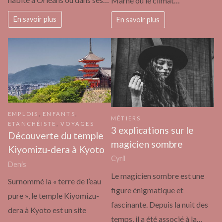
Marne où le climat…
En savoir plus
En savoir plus
EMPLOIS
,
ENFANTS
,
MÉTIERS
ETANCHÉISTE
,
VOYAGES
3 explications sur le
Découverte du temple
magicien sombre
Kiyomizu-dera à Kyoto
Cyril
Denis
Le magicien sombre est une
Surnommé la « terre de l’eau
figure énigmatique et
pure », le temple Kiyomizu-
fascinante. Depuis la nuit des
dera à Kyoto est un site
temps, il a été associé à la…