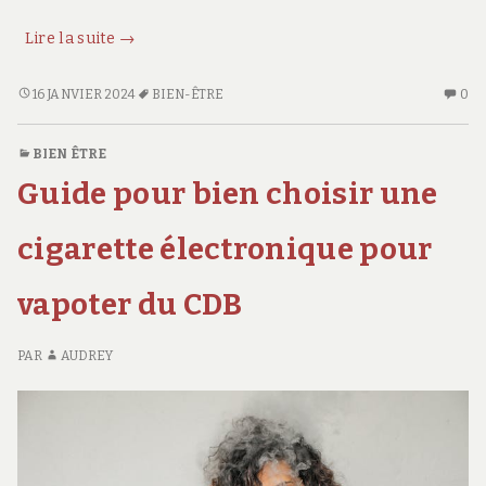
Santé
Lire la suite
→
et
bien-
SANTÉ
AU
16 JANVIER 2024
BIEN-ÊTRE
0
ET
CO
être
BIEN-
SU
:
BIEN ÊTRE
ÊTRE
SA
Lutter
Guide pour bien choisir une
:
ET
contre
LUTTER
BI
l’insomnie
CONTRE
ÊT
cigarette électronique pour
L’INSOMNIE
:
LU
vapoter du CDB
CO
L’
PAR
AUDREY