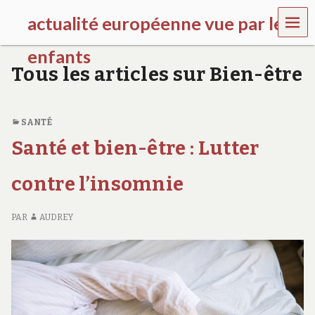
MEN
actualité européenne vue par les
U
enfants
Tous les articles sur Bien-être
k
i
d
s
SANTÉ
g
Santé et bien-être : Lutter
a
l
l
contre l’insomnie
e
r
y
PAR
AUDREY
.
f
r