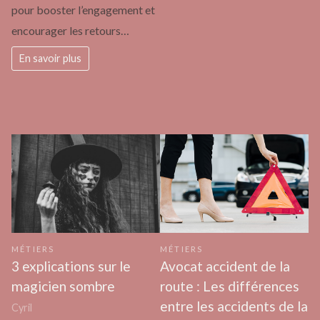
pour booster l’engagement et
encourager les retours…
En savoir plus
MÉTIERS
MÉTIERS
3 explications sur le
Avocat accident de la
magicien sombre
route : Les différences
entre les accidents de la
Cyril