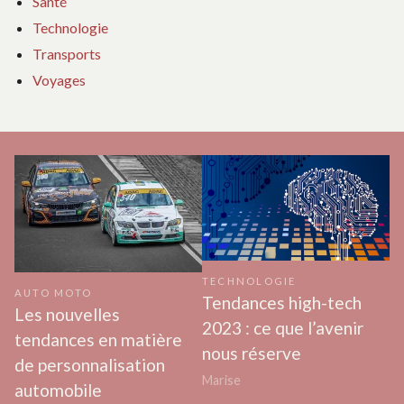
Santé
Technologie
Transports
Voyages
TECHNOLOGIE
AUTO MOTO
Tendances high-tech
Les nouvelles
2023 : ce que l’avenir
tendances en matière
nous réserve
de personnalisation
Marise
automobile