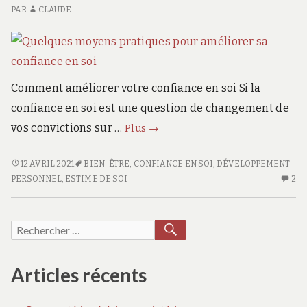
VA
PAR
CLAUDE
D
CD
Comment améliorer votre confiance en soi Si la
confiance en soi est une question de changement de
Quelques
vos convictions sur …
Plus
→
moyens
pratiques
QUELQUES
12 AVRIL 2021
BIEN-ÊTRE
,
CONFIANCE EN SOI
,
DÉVELOPPEMENT
MOYENS
2
pour
PERSONNEL
,
ESTIME DE SOI
2
PRATIQUES
CO
améliorer
POUR
SU
sa
AMÉLIORER
QU
RECHERCHER
Recherche
confiance
SA
M
pour :
en
CONFIANCE
PR
soi
EN
PO
Articles récents
SOI
AM
S