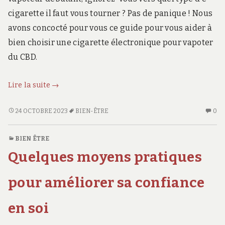
cigarette il faut vous tourner ? Pas de panique ! Nous
avons concocté pour vous ce guide pour vous aider à
bien choisir une cigarette électronique pour vapoter
du CBD.
Guide
Lire la suite
→
pour
bien
GUIDE
AU
24 OCTOBRE 2023
BIEN-ÊTRE
0
POUR
CO
choisir
BIEN
SU
une
BIEN ÊTRE
CHOISIR
GU
cigarette
Quelques moyens pratiques
UNE
PO
électronique
CIGARETTE
BI
pour
ÉLECTRONIQUE
CH
pour améliorer sa confiance
vapoter
POUR
UN
VAPOTER
CI
du
en soi
DU
ÉL
CDB
CDB
PO