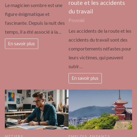
route et les accidents
Le magicien sombre est une
du travail
figure énigmatique et
Povoski
fascinante. Depuis la nuit des
Les accidents de la route et les
temps, il a été associé à la…
accidents du travail sont des
En savoir plus
comportements néfastes pour
leurs victimes, qui peuvent
subir…
En savoir plus
MÉTIERS
EMPLOIS
,
ENFANTS
,