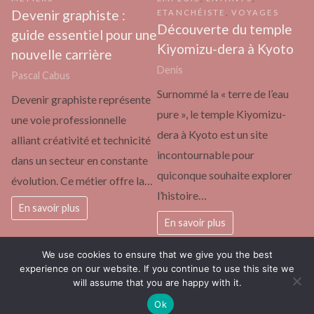
Devenir graphiste :
ETANCHÉISTE
,
VOYAGES
Découverte du temple
guide essentiel pour une
Kiyomizu-dera à Kyoto
nouvelle carrière
Denis
Pascal Cabus
Surnommé la « terre de l’eau
Devenir graphiste représente
pure », le temple Kiyomizu-
une voie professionnelle
dera à Kyoto est un site
alliant créativité et technicité
incontournable pour
dans un secteur en constante
quiconque souhaite explorer
évolution. Ce métier offre la…
l’histoire…
En savoir plus
En savoir plus
We use cookies to ensure that we give you the best
experience on our website. If you continue to use this site we
will assume that you are happy with it.
actualité européenne vue par les enfants
Fièrement propulsé par
Ok
WordPress