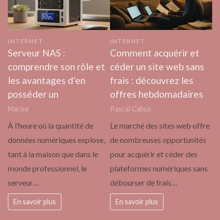
INTERNET
INTERNET
Serveur NAS :
Comment acquérir et
comprendre son rôle et
céder un site web sans
les avantages d’en
frais : découvrez les
posséder un
offres hebdomadaires
Marise
Pascal Cabus
À l’heure où la quantité de
Le marché des sites web offre
données numériques explose,
de nombreuses opportunités
tant à la maison que dans le
pour acquérir et céder des
monde professionnel, le
plateformes numériques sans
serveur…
débourser de frais…
En savoir plus
En savoir plus