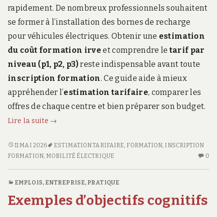
rapidement. De nombreux professionnels souhaitent
se former à l’installation des bornes de recharge
pour véhicules électriques. Obtenir une
estimation
du coût formation irve
et comprendre le
tarif par
niveau (p1, p2, p3)
reste indispensable avant toute
inscription formation
. Ce guide aide à mieux
appréhender l’
estimation tarifaire
, comparer les
offres de chaque centre et bien préparer son budget.
Estimation
Lire la suite
→
précise
du
ESTIMATION
11 MAI 2026
ESTIMATION TARIFAIRE
,
FORMATION
,
INSCRIPTION
PRÉCISE
AU
prix
FORMATION
,
MOBILITÉ ÉLECTRIQUE
0
DU
CO
formation
PRIX
SU
irve
EMPLOIS
,
ENTREPRISE
,
PRATIQUE
FORMATION
ES
pour
Exemples d’objectifs cognitifs
IRVE
PR
les
POUR
D