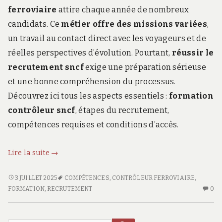
ferroviaire
attire chaque année de nombreux
candidats. Ce
métier offre des missions variées
,
un travail au contact direct avec les voyageurs et de
réelles perspectives d’évolution. Pourtant,
réussir le
recrutement sncf
exige une préparation sérieuse
et une bonne compréhension du processus.
Découvrez ici tous les aspects essentiels :
formation
contrôleur sncf
, étapes du recrutement,
compétences requises et conditions d’accès.
Comment
Lire la suite
→
réussir
son
COMMENT
3 JUILLET 2025
COMPÉTENCES
,
CONTRÔLEUR FERROVIAIRE
,
RÉUSSIR
AU
parcours
FORMATION
,
RECRUTEMENT
0
SON
CO
pour
PARCOURS
SU
devenir
POUR
C