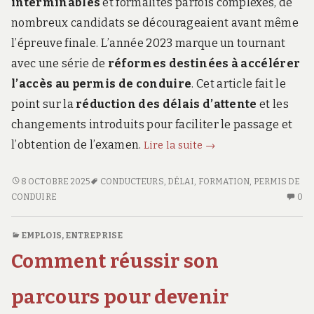
interminables
et formalités parfois complexes, de
nombreux candidats se décourageaient avant même
l’épreuve finale. L’année 2023 marque un tournant
avec une série de
réformes destinées à accélérer
l’accès au permis de conduire
. Cet article fait le
point sur la
réduction des délais d’attente
et les
changements introduits pour faciliter le passage et
Réduction
l’obtention de l’examen.
Lire la suite
→
du
délai
RÉDUCTION
8 OCTOBRE 2025
CONDUCTEURS
,
DÉLAI
,
FORMATION
,
PERMIS DE
DU
AU
permis
CONDUIRE
0
DÉLAI
CO
conduire
PERMIS
SU
en
EMPLOIS
,
ENTREPRISE
CONDUIRE
RÉ
2023
Comment réussir son
EN
D
:
2023
DÉ
ce
:
PE
parcours pour devenir
CE
CO
qui