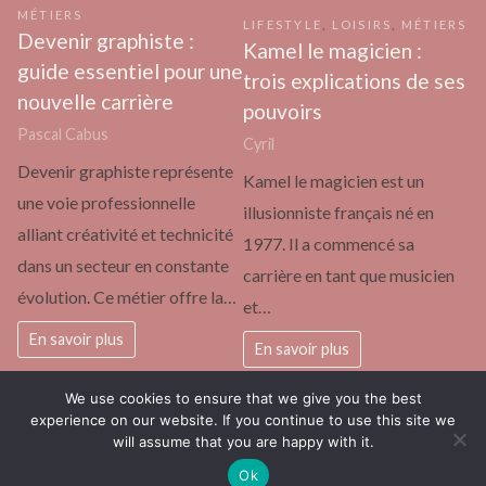
MÉTIERS
LIFESTYLE
,
LOISIRS
,
MÉTIERS
Devenir graphiste :
Kamel le magicien :
guide essentiel pour une
trois explications de ses
nouvelle carrière
pouvoirs
Pascal Cabus
Cyril
Devenir graphiste représente
Kamel le magicien est un
une voie professionnelle
illusionniste français né en
alliant créativité et technicité
1977. Il a commencé sa
dans un secteur en constante
carrière en tant que musicien
évolution. Ce métier offre la…
et…
En savoir plus
En savoir plus
We use cookies to ensure that we give you the best
experience on our website. If you continue to use this site we
will assume that you are happy with it.
actualité européenne vue par les enfants
Fièrement propulsé par
Ok
WordPress