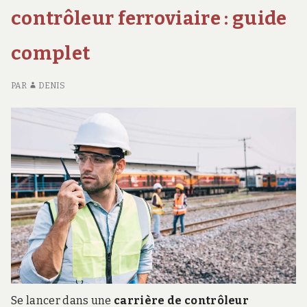
QUI
E
a
contrôleur ferroviaire : guide
A
20
changé
CHANGÉ
:
pour
complet
POUR
CE
les
LES
QU
CANDIDATS
A
candidats
PAR
DENIS
C
PO
LE
CA
Se lancer dans une
carrière de contrôleur