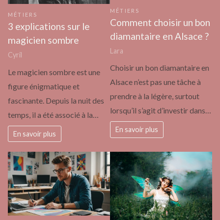
MÉTIERS
MÉTIERS
Comment choisir un bon
3 explications sur le
diamantaire en Alsace ?
magicien sombre
Lara
Cyril
Choisir un bon diamantaire en
Le magicien sombre est une
Alsace n’est pas une tâche à
figure énigmatique et
prendre à la légère, surtout
fascinante. Depuis la nuit des
lorsqu’il s’agit d’investir dans…
temps, il a été associé à la…
En savoir plus
En savoir plus