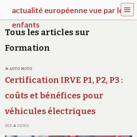
MEN
actualité européenne vue par les
U
enfants
Tous les articles sur
k
i
Formation
d
s
g
a
AUTO MOTO
l
l
Certification IRVE P1, P2, P3 :
e
r
coûts et bénéfices pour
y
.
f
véhicules électriques
r
PAR
DENIS