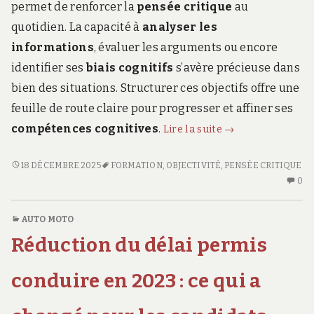
permet de renforcer la
pensée critique
au
quotidien. La capacité à
analyser les
informations
, évaluer les arguments ou encore
identifier ses
biais cognitifs
s’avère précieuse dans
bien des situations. Structurer ces objectifs offre une
feuille de route claire pour progresser et affiner ses
Exemples
compétences cognitives
.
Lire la suite
→
d’objectifs
cognitifs
EXEMPLES
18 DÉCEMBRE 2025
FORMATION
,
OBJECTIVITÉ
,
PENSÉE CRITIQUE
D’OBJECTIFS
AU
pour
0
COGNITIFS
CO
améliorer
POUR
SU
la
AUTO MOTO
AMÉLIORER
EX
pensée
Réduction du délai permis
LA
D’
critique
PENSÉE
CO
CRITIQUE
PO
conduire en 2023 : ce qui a
AM
LA