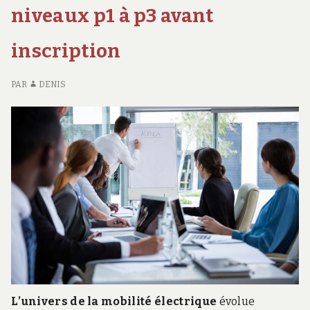
POUR
:
véhicules
niveaux p1 à p3 avant
VÉHICULES
CO
électriques
ÉLECTRIQUES
ET
inscription
BÉ
PO
VÉ
PAR
DENIS
ÉL
L’univers de la mobilité électrique
évolue