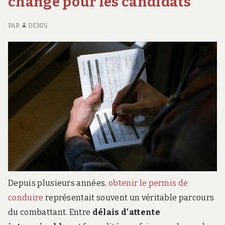
changé pour les candidats
PE
CR
PAR
DENIS
Depuis plusieurs années,
obtenir le permis de
conduire
représentait souvent un véritable parcours
du combattant. Entre
délais d’attente