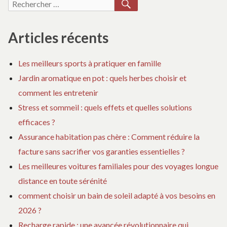
RECHERCHER
Recherche
contrôleur
DEVENIR
RÉ
pour :
ferroviaire
CONTRÔLEUR
S
:
FERROVIAIRE
PA
Articles récents
:
PO
guide
GUIDE
DE
complet
Les meilleurs sports à pratiquer en famille
COMPLET
CO
Jardin aromatique en pot : quels herbes choisir et
FE
:
comment les entretenir
GU
Stress et sommeil : quels effets et quelles solutions
CO
efficaces ?
Assurance habitation pas chère : Comment réduire la
facture sans sacrifier vos garanties essentielles ?
Les meilleures voitures familiales pour des voyages longue
distance en toute sérénité
comment choisir un bain de soleil adapté à vos besoins en
2026 ?
Recharge rapide : une avancée révolutionnaire qui