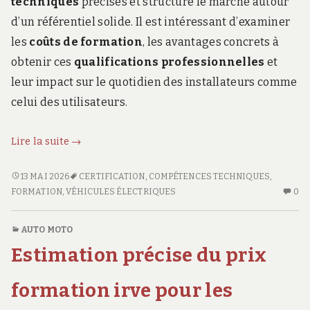
techniques
précises et structure le marché autour
d’un référentiel solide. Il est intéressant d’examiner
les
coûts de formation
, les avantages concrets à
obtenir ces
qualifications professionnelles
et
leur impact sur le quotidien des installateurs comme
celui des utilisateurs.
Certification
Lire la suite
→
IRVE
P1,
CERTIFICATION
13 MAI 2026
CERTIFICATION
,
COMPÉTENCES TECHNIQUES
,
IRVE
AU
P2,
FORMATION
,
VÉHICULES ÉLECTRIQUES
0
P1,
CO
P3
P2,
SU
:
AUTO MOTO
P3
CE
coûts
Estimation précise du prix
:
IR
et
COÛTS
P1,
bénéfices
ET
P2
formation irve pour les
BÉNÉFICES
P3
pour