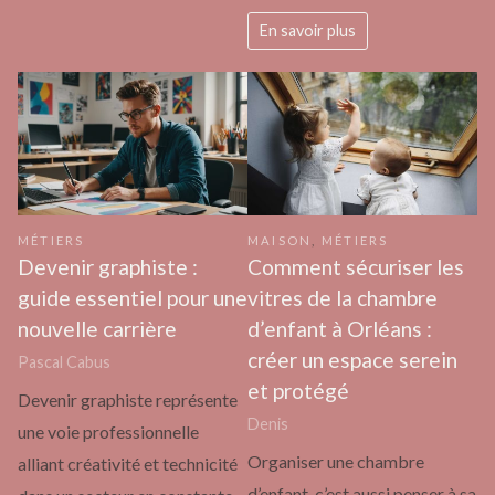
En savoir plus
MÉTIERS
MAISON
,
MÉTIERS
Devenir graphiste :
Comment sécuriser les
guide essentiel pour une
vitres de la chambre
nouvelle carrière
d’enfant à Orléans :
créer un espace serein
Pascal Cabus
et protégé
Devenir graphiste représente
Denis
une voie professionnelle
Organiser une chambre
alliant créativité et technicité
d’enfant, c’est aussi penser à sa