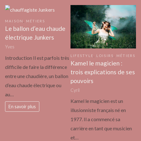
MAISON
,
MÉTIERS
Le ballon d’eau chaude
électrique Junkers
Yves
LIFESTYLE
,
LOISIRS
,
MÉTIERS
Introduction Il est parfois très
Kamel le magicien :
difficile de faire la différence
trois explications de ses
entre une chaudière, un ballon
pouvoirs
d’eau chaude électrique ou
Cyril
au…
Kamel le magicien est un
En savoir plus
illusionniste français né en
1977. Il a commencé sa
carrière en tant que musicien
et…