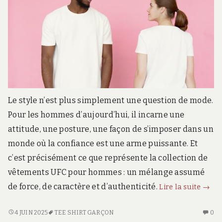
Le style n’est plus simplement une question de mode.
Pour les hommes d’aujourd’hui, il incarne une
attitude, une posture, une façon de s’imposer dans un
monde où la confiance est une arme puissante. Et
c’est précisément ce que représente la collection de
vêtements UFC pour hommes : un mélange assumé
Domi
de force, de caractère et d’authenticité.
Lire la suite
→
le
style
DOMINE
AU
4 JUIN 2025
TEE SHIRT GARÇON
0