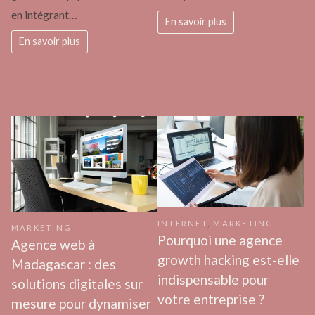
en intégrant…
En savoir plus
En savoir plus
INTERNET
,
MARKETING
MARKETING
Pourquoi une agence
Agence web à
growth hacking est-elle
Madagascar : des
indispensable pour
solutions digitales sur
votre entreprise ?
mesure pour dynamiser