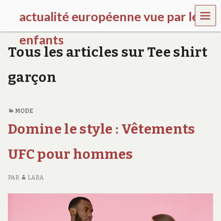
MEN
actualité européenne vue par les
U
enfants
Tous les articles sur Tee shirt
k
i
garçon
d
s
g
a
MODE
l
l
Domine le style : Vêtements
e
r
UFC pour hommes
y
.
f
PAR
LARA
r