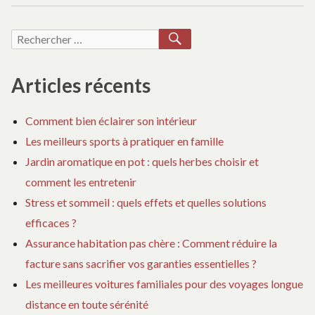
LE
CO
:
STYLE
SU
Vête
:
D
RECHERCHER
Recherche
UFC
VÊTEMENTS
LE
pour
pour :
UFC
ST
hom
POUR
:
Articles récents
HOMMES
VÊ
UF
Comment bien éclairer son intérieur
PO
Les meilleurs sports à pratiquer en famille
H
Jardin aromatique en pot : quels herbes choisir et
comment les entretenir
Stress et sommeil : quels effets et quelles solutions
efficaces ?
Assurance habitation pas chère : Comment réduire la
facture sans sacrifier vos garanties essentielles ?
Les meilleures voitures familiales pour des voyages longue
distance en toute sérénité