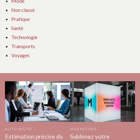
Mode
Non classé
Pratique
Santé
Technologie
Transports
Voyages
AUTO MOTO
MARKETING
Estimation précise du
Sublimez votre