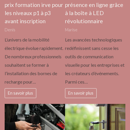
prix formation irve pour
présence en ligne grâce
les niveaux p1 à p3
à la boîte à LED
avant inscription
révolutionnaire
Denis
Marise
L’univers de la mobilité
Les avancées technologiques
électrique évolue rapidement.
redéfinissent sans cesse les
De nombreux professionnels
outils de communication
souhaitent se former à
visuelle pour les entreprises et
l’installation des bornes de
les créateurs d’événements.
recharge pour…
Parmi ces…
En savoir plus
En savoir plus