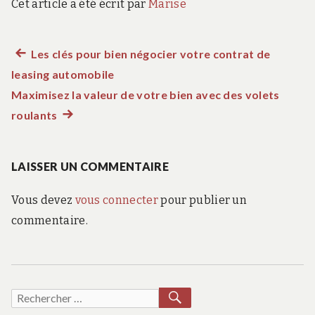
Cet article a été écrit par
Marise
Article
Les clés pour bien négocier votre contrat de
Navigation
leasing automobile
précédent :
de
Maximisez la valeur de votre bien avec des volets
roulants
Article
l’article
suivant
:
LAISSER UN COMMENTAIRE
Vous devez
vous connecter
pour publier un
commentaire.
RECHERCHER
Recherche