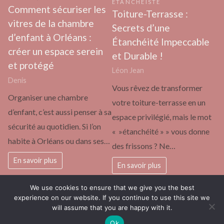
ETANCHÉISTE
Comment sécuriser les
Toiture-Terrasse :
vitres de la chambre
Secrets d’une
d’enfant à Orléans :
Étanchéité Impeccable
créer un espace serein
et Durable !
et protégé
Léon Jean
Denis
Vous rêvez de transformer
Organiser une chambre
votre toiture-terrasse en un
d’enfant, c’est aussi penser à sa
espace privilégié, mais le mot
sécurité au quotidien. Si l’on
« »étanchéité » » vous donne
habite à Orléans ou dans ses…
des frissons ? Ne…
En savoir plus
En savoir plus
We use cookies to ensure that we give you the best
experience on our website. If you continue to use this site we
will assume that you are happy with it.
actualité européenne vue par les enfants
Fièrement propulsé par
Ok