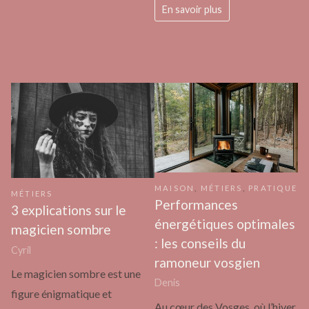
En savoir plus
MAISON
,
MÉTIERS
,
PRATIQUE
MÉTIERS
Performances
3 explications sur le
énergétiques optimales
magicien sombre
: les conseils du
Cyril
ramoneur vosgien
Le magicien sombre est une
Denis
figure énigmatique et
Au cœur des Vosges, où l’hiver