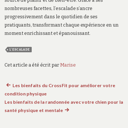
source de plaisir et de bien-être. Grâce à ses
nombreuses facettes, l’escalade s’ancre
progressivement dans le quotidien de ses
pratiquants, transformant chaque expérience en un
moment enrichissant et épanouissant.
L'ESCALADE
Cet article a été écrit par
Marise
Article
Les bienfaits du CrossFit pour améliorer votre
Navigation
condition physique
précédent :
de
Les bienfaits de la randonnée avec votre chien pour la
santé physique et mentale
Article
l’article
suivant
: