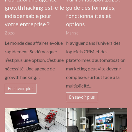
growth hacking est-elle
guide des formules,
indispensable pour
fonctionnalités et
votre entreprise ?
options
Zozo
Marise
Le monde des affaires évolue
Naviguer dans l’univers des
rapidement. Se démarquer
logiciels CRM et des
n’est plus une option, c’est une
plateformes d’automatisation
nécessité. Une agence de
marketing peut vite devenir
growth hacking…
complexe, surtout face à la
multiplicité…
En savoir plus
En savoir plus